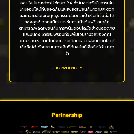
ออนไลน์แตกต่าง! ใช้เวลา 24 ชั่วโมงต่อวันในการเล่น
เกมออนไลน์ที่ปลอดภัยและเพลิดเพลินกับความสะดวก
และความมั่นใจในทุกธุรกรรมด้วยกระเป๋าเงินที่เชื่อถือได้
ของคุณ! ลงทะเบียนและรับกระเป๋าเงินฟรี สมาชิก
สามารถเพลิดเพลินกับการพนันออนไลน์อย่างปลอดภัย
และมั่นคง เตรียมพร้อมที่จะเพิ่มเงินรางวัลของคุณ
อย่างรวดเร็วโดยไม่มีค่าธรรมเนียมแอบแฝงบนเว็บไซต์ที่
เชื่อถือได้ ด้วยระบบการเงินที่ทันสมัยที่เชื่อถือได้! บาคา
ร่า
อ่านเพิ่มเติม »
Partnership