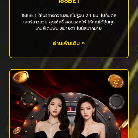
188BET
188BET ให้บริการความสนุกไม่รู้จบ 24 ชม. ไปกับดีล
เลอร์สาวสวย สุดเซ็กซี่ คอยแจกไพ่ ให้คุณได้ลุ้นทุก
เกมส์เดิมพัน สบายตา โบนัสมากมาย!
อ่านเพิ่มเติม »