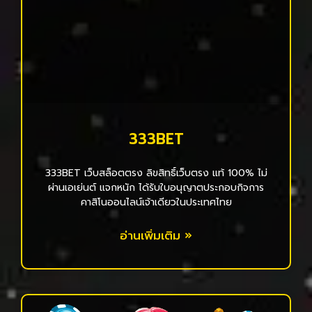
333BET
333BET เว็บสล็อตตรง ลิขสิทธิ์เว็บตรง แท้ 100% ไม่
ผ่านเอเย่นต์ แจกหนัก ได้รับใบอนุญาตประกอบกิจการ
คาสิโนออนไลน์เจ้าเดียวในประเทศไทย
อ่านเพิ่มเติม »