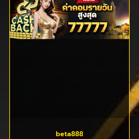
beta888