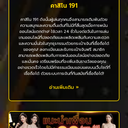
คาสิโน 191
คาสิโน 191 ดังนั้นผู้เล่นทุกคนจึงสามารถเดิมพันด้วย
ความสนุกและความตื่นเต้นที่ไม่มีที่สิ้นสุดเมื่อการพนัน
ออนไลน์แตกต่าง! ใช้เวลา 24 ชั่วโมงต่อวันในการเล่น
เกมออนไลน์ที่ปลอดภัยและเพลิดเพลินกับความสะดวก
และความมั่นใจในทุกธุรกรรมด้วยกระเป๋าเงินที่เชื่อถือได้
ของคุณ! ลงทะเบียนและรับกระเป๋าเงินฟรี สมาชิก
สามารถเพลิดเพลินกับการพนันออนไลน์อย่างปลอดภัย
และมั่นคง เตรียมพร้อมที่จะเพิ่มเงินรางวัลของคุณ
อย่างรวดเร็วโดยไม่มีค่าธรรมเนียมแอบแฝงบนเว็บไซต์ที่
เชื่อถือได้ ด้วยระบบการเงินที่ทันสมัยที่เชื่อถือได้!
อ่านเพิ่มเติม »