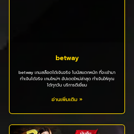
betway
betway เกมสล็อตได้เงินจริง โบนัสแตกหนัก ที่จะเข้ามา
ทำเงินได้จริง เกมใหม่ๆ อัปเดตใหม่ล่าสุด ทำเงินให้คุณ
ได้ทุกวัน บริการดีเยี่ยม
อ่านเพิ่มเติม »